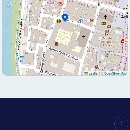
Leaflet
|
©
OpenStreetMap