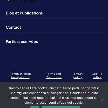
Blog et Publications
Contact
Parties réservées
Administration
Terms and
Privacy
Cookie
transparente
Conditions
policy
policy
Copyright 2026 | Fondazione Collegio Europeo di Parma.
C.F., P. IVA: 02317230346
Questo sito utilizza cookie, anche di terze parti, per garantirti
una migliore esperienza di navigazione. Chiudendo questo
Altuofianco selected by the European College of Parma Foundation
banner, scorrendo questa pagina o cliccando qualunque suo
elemento acconsenti all'uso del cookie.