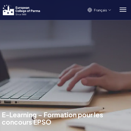
Français
Français
Italiano
English
E-Learning – Formation pour les
concours EPSO