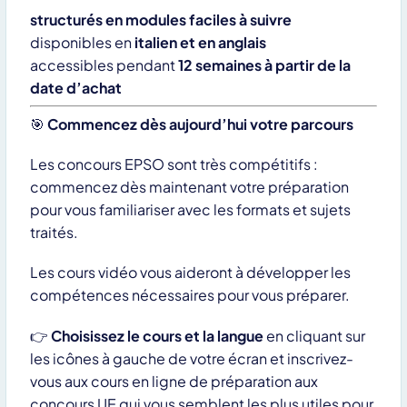
Contactez-nous pour plus
structurés en modules faciles à suivre
d’informations
disponibles en
italien et en anglais
accessibles pendant
12 semaines à partir de la
date d’achat
🎯
Commencez dès aujourd’hui votre parcours
Les concours EPSO sont très compétitifs :
commencez dès maintenant votre préparation
pour vous familiariser avec les formats et sujets
traités.
Les cours vidéo vous aideront à développer les
compétences nécessaires pour vous préparer.
👉
Choisissez le cours et la langue
en cliquant sur
les icônes à gauche de votre écran et inscrivez-
En cliquant sur “Envoi” vous déclarez que vous avez lu et que vous
vous aux cours en ligne de préparation aux
acceptez notre
privacy policy
concours UE qui vous semblent les plus utiles pour