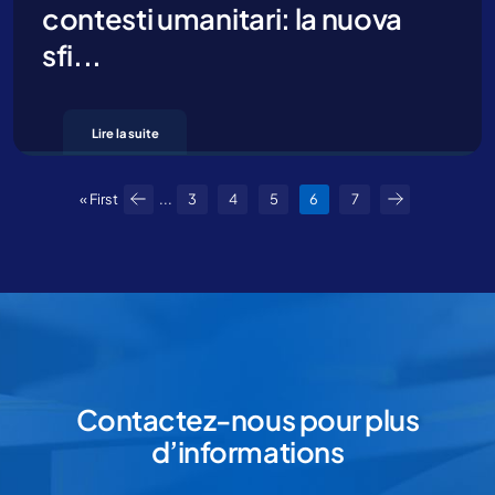
contesti umanitari: la nuova
sfi...
Lire la suite
« First
...
3
4
5
6
7
Contactez-nous pour plus
d’informations