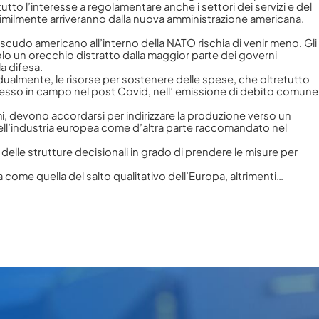
o tutto l’interesse a regolamentare anche i settori dei servizi e del
rosimilmente arriveranno dalla nuova amministrazione americana.
o scudo americano all’interno della NATO rischia di venir meno. Gli
olo un orecchio distratto dalla maggior parte dei governi
a difesa.
vidualmente, le risorse per sostenere delle spese, che oltretutto
 messo in campo nel post Covid, nell’ emissione di debito comune
mi, devono accordarsi per indirizzare la produzione verso un
 nell’industria europea come d’altra parte raccomandato nel
 delle strutture decisionali in grado di prendere le misure per
 come quella del salto qualitativo dell’Europa, altrimenti…