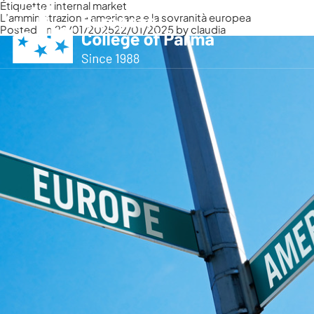
Étiquette :
internal market
L’amministrazione americana e la sovranità europea
Posted on
22/01/2025
22/01/2025
by
claudia