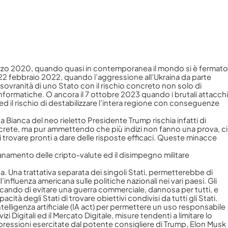
 marzo 2020, quando quasi in contemporanea il mondo si è fermato
 22 febbraio 2022, quando l’aggressione all’Ukraina da parte
a sovranità di uno Stato con il rischio concreto non solo di
e informatiche. O ancora il 7 ottobre 2023 quando i brutali attacchi
 ed il rischio di destabilizzare l’intera regione con conseguenze
Bianca del neo rieletto Presidente Trump rischia infatti di
oncrete, ma pur ammettendo che più indizi non fanno una prova, ci
i trovare pronti a dare delle risposte efficaci. Queste minacce
oganamento delle cripto-valute ed il disimpegno militare
a. Una trattativa separata dei singoli Stati, permetterebbe di
fluenza americana sulle politiche nazionali nei vari paesi. Gli
rcando di evitare una guerra commerciale, dannosa per tutti, e
degli Stati di trovare obiettivi condivisi da tutti gli Stati.
telligenza artificiale (IA act) per permettere un uso responsabile
 Digitali ed il Mercato Digitale, misure tendenti a limitare lo
pressioni esercitate dal potente consigliere di Trump, Elon Musk