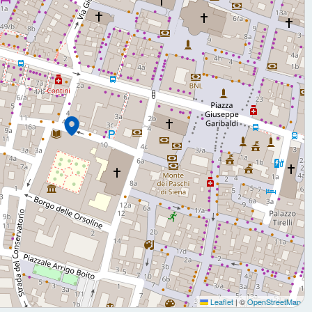
Leaflet
|
©
OpenStreetMap