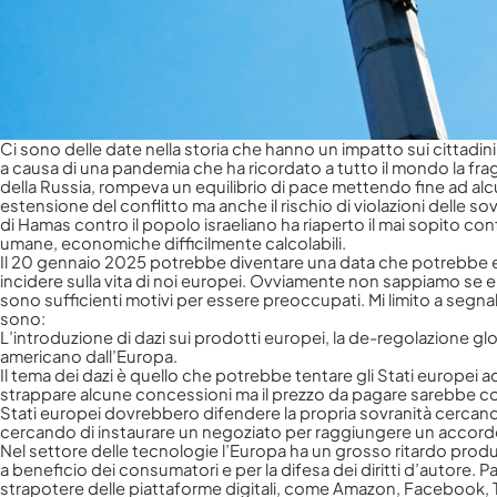
Ci sono delle date nella storia che hanno un impatto sui cittad
a causa di una pandemia che ha ricordato a tutto il mondo la fra
della Russia, rompeva un equilibrio di pace mettendo fine ad alcuni
estensione del conflitto ma anche il rischio di violazioni delle so
di Hamas contro il popolo israeliano ha riaperto il mai sopito conf
umane, economiche difficilmente calcolabili.
Il 20 gennaio 2025 potrebbe diventare una data che potrebbe esser
incidere sulla vita di noi europei. Ovviamente non sappiamo se e 
sono sufficienti motivi per essere preoccupati. Mi limito a segna
sono:
L’introduzione di dazi sui prodotti europei, la de-regolazione glo
americano dall’Europa.
Il tema dei dazi è quello che potrebbe tentare gli Stati europei 
strappare alcune concessioni ma il prezzo da pagare sarebbe comun
Stati europei dovrebbero difendere la propria sovranità cercand
cercando di instaurare un negoziato per raggiungere un accordo co
Nel settore delle tecnologie l’Europa ha un grosso ritardo produtt
a beneficio dei consumatori e per la difesa dei diritti d’autore. P
strapotere delle piattaforme digitali, come Amazon, Facebook, Ti