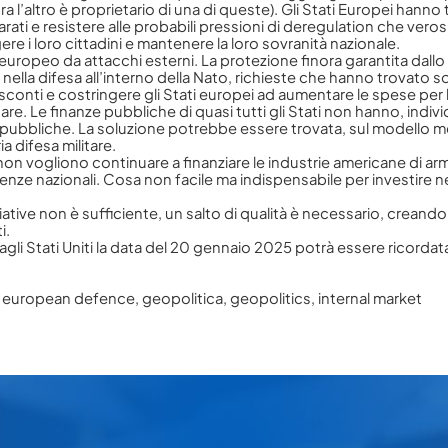
i tra l’altro è proprietario di una di queste). Gli Stati Europei hann
parati e resistere alle probabili pressioni di deregulation che ve
e i loro cittadini e mantenere la loro sovranità nazionale.
io europeo da attacchi esterni. La protezione finora garantita dall
ella difesa all’interno della Nato, richieste che hanno trovato s
conti e costringere gli Stati europei ad aumentare le spese per l
tare. Le finanze pubbliche di quasi tutti gli Stati non hanno, indi
oni pubbliche. La soluzione potrebbe essere trovata, sul modello
 difesa militare.
non vogliono continuare a finanziare le industrie americane di ar
llenze nazionali. Cosa non facile ma indispensabile per investire
iative non è sufficiente, un salto di qualità è necessario, creando
i.
gli Stati Uniti la data del 20 gennaio 2025 potrà essere ricordata
,
european defence
,
geopolitica
,
geopolitics
,
internal market