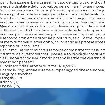
per ufficializzare e liberalizzare il mercato del cripto valute (di cu
mercato digitale e del cripto valute, per non farsi trovare impre
Solo con una posizione forte gli Stati europei potranno protegger
Infine il problema della sicurezza e della protezione del territor
Stati Uniti, chiedono da tempo un maggiore impegno finanziario n
europei. La nuova amministrazione americana rischia di non fare s
Questo pone tre ordini di problemi, finanziario, produttivo e mili
solleverebbero forti critiche e resistenze da parte delle opini
europeo per finanziare una maggior presenza europea alla propria
Il secondo problema è di ordine produttivo, se gli Stati europei 
numero di modelli di armi ridotto, rinunciando alle pretese ecce
rapporto di Enrico Letta.
Per ultimo, l’aspetto militare il semplice coordinamento delle iniz
garantire la sicurezza dei nostri paesi e la sovranità dei nostri Stat
Se l’Europa raccoglierà in modo positivo le sfide che verranno da
meglio non pensarci!
Pubblicato dalla Gazzetta di Parma 11/01/2025
Posted in
Blog
,
Azione esterna europea
Tagged
difesa europea
Language switcher
Français
FR
Italiano
IT
English
EN