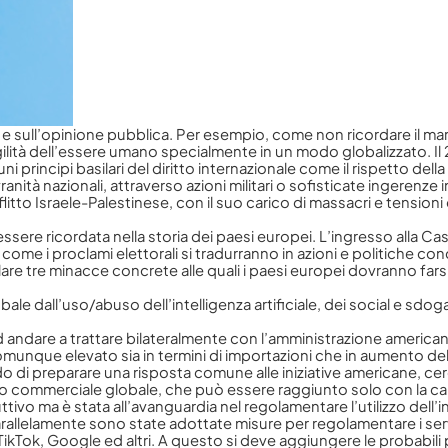
ini e sull’opinione pubblica. Per esempio, come non ricordare il
gilità dell’essere umano specialmente in un modo globalizzato. Il
 principi basilari del diritto internazionale come il rispetto dell
vranità nazionali, attraverso azioni militari o sofisticate ingerenz
litto Israele-Palestinese, con il suo carico di massacri e tensioni
e ricordata nella storia dei paesi europei. L’ingresso alla Casa 
come i proclami elettorali si tradurranno in azioni e politiche c
lare tre minacce concrete alle quali i paesi europei dovranno fars
bale dall’uso/abuso dell’intelligenza artificiale, dei social e sd
ad andare a trattare bilateralmente con l’amministrazione american
que elevato sia in termini di importazioni che in aumento dell’in
o di preparare una risposta comune alle iniziative americane, ce
mmerciale globale, che può essere raggiunto solo con la capacità 
ivo ma è stata all’avanguardia nel regolamentare l’utilizzo dell’in
arallelamente sono state adottate misure per regolamentare i servizi
kTok, Google ed altri. A questo si deve aggiungere le probabili 