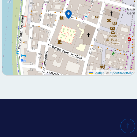
Leaflet
|
©
OpenStreetMap