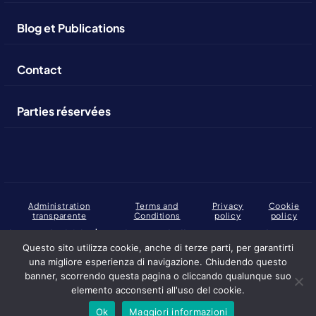
Blog et Publications
Contact
Parties réservées
Administration
Terms and
Privacy
Cookie
transparente
Conditions
policy
policy
Copyright 2026 | Fondazione Collegio Europeo di Parma.
C.F., P. IVA: 02317230346
Questo sito utilizza cookie, anche di terze parti, per garantirti
una migliore esperienza di navigazione. Chiudendo questo
Altuofianco selected by the European College of Parma Foundation
banner, scorrendo questa pagina o cliccando qualunque suo
elemento acconsenti all'uso del cookie.
Ok
Maggiori informazioni