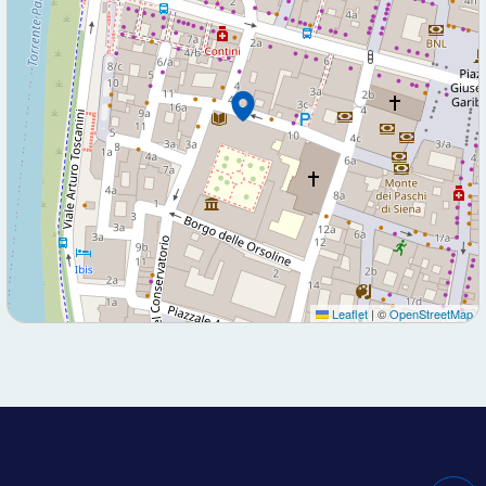
Leaflet
|
©
OpenStreetMap