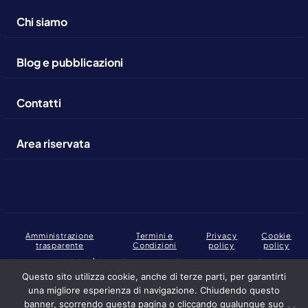
Chi siamo
Blog e pubblicazioni
Contatti
Area riservata
Amministrazione
Termini e
Privacy
Cookie
trasparente
Condizioni
policy
policy
Copyright 2026 | Fondazione Collegio Europeo di Parma.
C.F., P. IVA: 02317230346
Questo sito utilizza cookie, anche di terze parti, per garantirti
una migliore esperienza di navigazione. Chiudendo questo
Fondazione Collegio Europeo di Parma ha scelto
banner, scorrendo questa pagina o cliccando qualunque suo