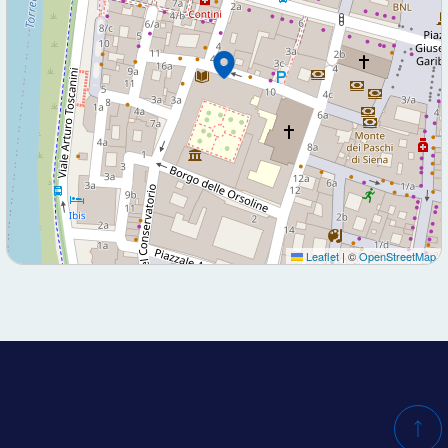
Leaflet
|
©
OpenStreetMap