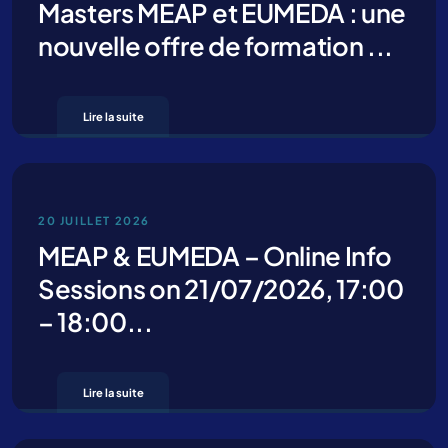
Masters MEAP et EUMEDA : une
nouvelle offre de formation ...
Lire la suite
20 JUILLET 2026
Contactez-nous pour plus
MEAP & EUMEDA – Online Info
d’informations
Sessions on 21/07/2026, 17:00
– 18:00...
Lire la suite