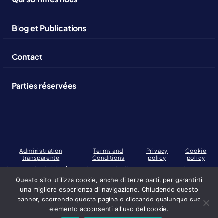
Blog et Publications
Contact
Parties réservées
Administration
Terms and
Privacy
Cookie
transparente
Conditions
policy
policy
Copyright 2026 | Fondazione Collegio Europeo di Parma.
C.F., P. IVA: 02317230346
Questo sito utilizza cookie, anche di terze parti, per garantirti
una migliore esperienza di navigazione. Chiudendo questo
Altuofianco selected by the European College of Parma Foundation
banner, scorrendo questa pagina o cliccando qualunque suo
elemento acconsenti all'uso del cookie.