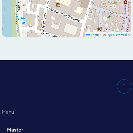
Leaflet
|
©
OpenStreetMap
Menu
Master