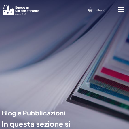
Italiano
Italiano
English
Français
Blog e Pubblicazioni
In questa sezione si