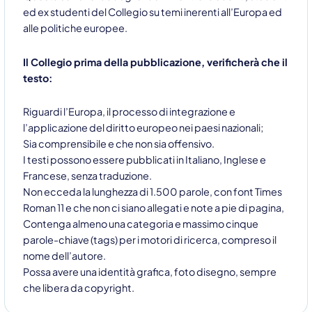
ed ex studenti del Collegio su temi inerenti all’Europa ed
alle politiche europee.
Il Collegio prima della pubblicazione, verificherà che il
testo:
Riguardi l’Europa, il processo di integrazione e
l’applicazione del diritto europeo nei paesi nazionali;
Sia comprensibile e che non sia offensivo.
I testi possono essere pubblicati in Italiano, Inglese e
Francese, senza traduzione.
Non ecceda la lunghezza di 1.500 parole, con font Times
Roman 11 e che non ci siano allegati e note a pie di pagina,
Contenga almeno una categoria e massimo cinque
parole-chiave (tags) per i motori di ricerca, compreso il
nome dell’autore.
Possa avere una identità grafica, foto disegno, sempre
che libera da copyright.