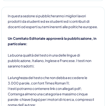
In questa sezione si pubblicheranno i migliori lavori
prodotti da studenti ed ex studenti ed i contributi di
docenti od esperti su temi inerenti alle politiche europee.
Un Comitato Editoriale approverà la pubblicazione, in
particolare:
La buona qualità del testo in una delle lingue di
pubblicazione, Italiano, Inglese e Francese. I testi non
saranno tradotti;
La lunghezza del testo che non debba eccedere le
3.000 parole, con font Times Roman 11;
I testi potranno contenere link con allegati pdf;
Contenga almeno una categoria e massimo cinque
parole-chiave (tags) per i motori di ricerca, compreso il
nome dell’autore;