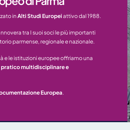
ropeo di Parma
zzato in
Alti Studi Europei
attivo dal 1988.
nnovera tra I suoi soci le più importanti
rritorio parmense, regionale e nazionale.
sità e le istituzioni europee offriamo una
pratico multidisciplinare e
 Documentazione Europea
.