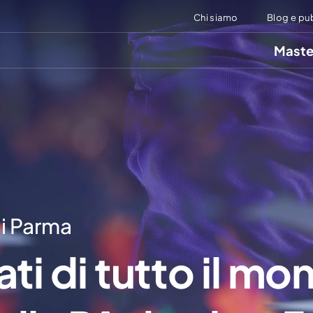
Chi siamo
Blog e pu
Maste
i Parma
i di tutto il mo