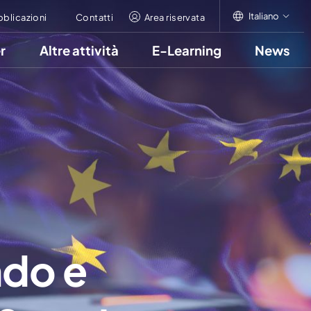
Italiano
bblicazioni
Contatti
Area riservata
r
Altre attività
E-Learning
News
Italiano
English
Français
ndo e