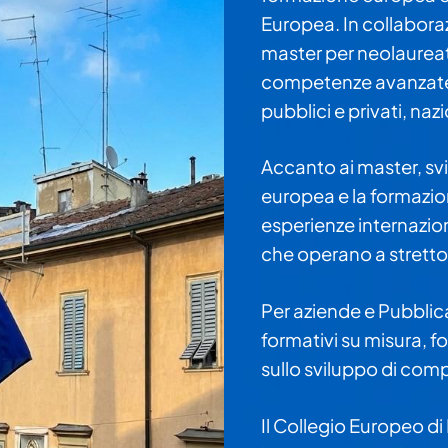
Europea. In collabora
master per neolaureati
competenze avanzate 
pubblici e privati, nazi
Accanto ai master, svi
europea e la formazion
esperienze internazion
che operano a stretto
Per aziende e Pubblica
formativi su misura, f
sullo sviluppo di com
Il Collegio Europeo di