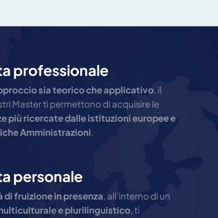
ta professionale
pproccio sia teorico che applicativo
, il
tri Master ti permettono di acquisire le
più ricercate dalle istituzioni europee e
liche Amministrazioni
.
ta personale
 di fruizione in presenza
, all’interno di un
lticulturale e plurilinguistico
, ti