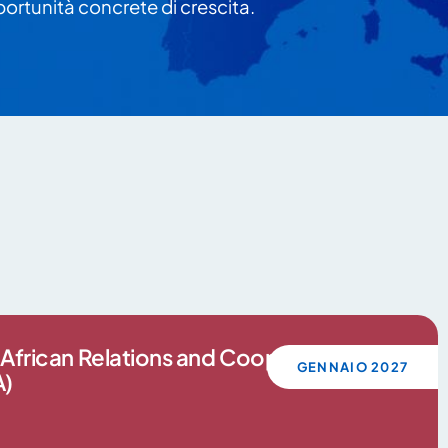
ortunità concrete di crescita.
African Relations and Cooperation
GENNAIO 2027
A)