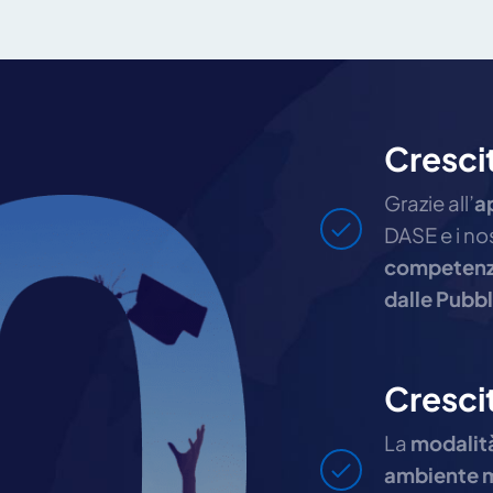
Cresci
Grazie all’
a
DASE e i nos
competenze 
dalle Pubb
Cresci
La
modalità
ambiente mu