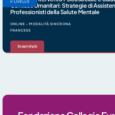
II LIVELLO
Contesti Umanitari: Strategie di Assisten
Professionisti della Salute Mentale
ONLINE - MODALITÀ SINCRONA
FRANCESE
Cliccando su invia d
Scopri di più