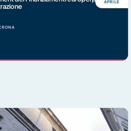
APRILE
razione
NCRONA