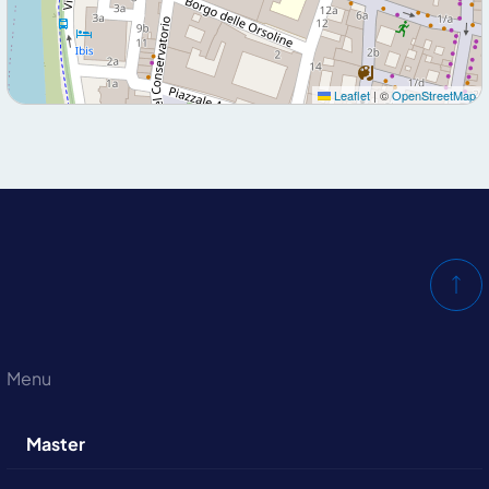
Leaflet
|
©
OpenStreetMap
Menu
Master