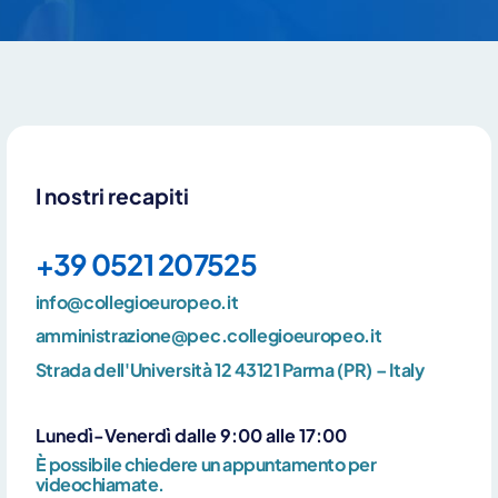
Contattaci per ricevere maggiori
I nostri recapiti
informazioni
+39 0521 207525
info@collegioeuropeo.it
amministrazione@pec.collegioeuropeo.it
Strada dell'Università 12 43121 Parma (PR) – Italy
Lunedì-Venerdì dalle 9:00 alle 17:00
È possibile chiedere un appuntamento per
videochiamate.