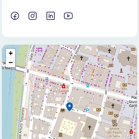
Cliccando su invia dichiari di aver preso visione e di accettare la
nostra
privacy policy
+
−