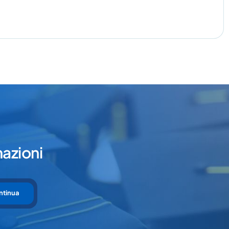
mazioni
ntinua