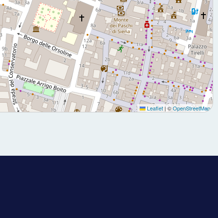
Leaflet
|
©
OpenStreetMap