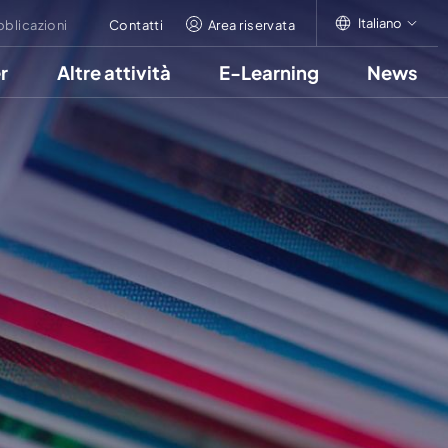
Italiano
bblicazioni
Contatti
Area riservata
r
Altre attività
E-Learning
News
Italiano
English
Français