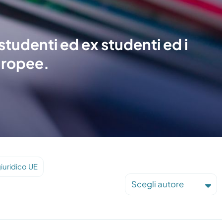
 studenti ed ex studenti ed i
europee.
iuridico UE
Scegli autore