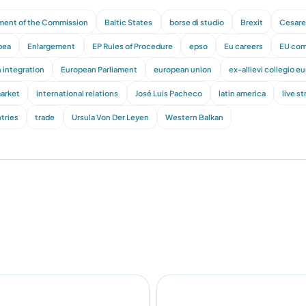
ment of the Commission
Baltic States
borse di studio
Brexit
Cesare 
pea
Enlargement
EP Rules of Procedure
epso
Eu careers
EU com
 integration
European Parliament
european union
ex-allievi collegio e
market
international relations
José Luis Pacheco
latin america
live s
tries
trade
Ursula Von Der Leyen
Western Balkan