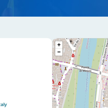
+
−
taly