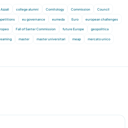
Azzali
college alumni
Comitology
Commission
Council
petitions
eu governance
eumeda
Euro
european challenges
uropeo
Fall of Santer Commission
future Europe
geopolitica
treaming
master
master universitari
meap
mercato unico