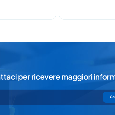
ichiari di aver preso visione e di accettare la nostra
privacy policy
taci per ricevere maggiori infor
Co