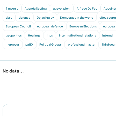
9 maggio
Agenda Setting
agevolazioni
Alfredo De Feo
Appoint
dase
defense
Dejan Kralov
Democracy in the world
difesa euro
European Council
european defence
European Elections
european
geopolitics
Hearings
inps
Interinstitutional relations
internal 
mercosur
pa110
Political Groups
professional master
Third coun
No data...