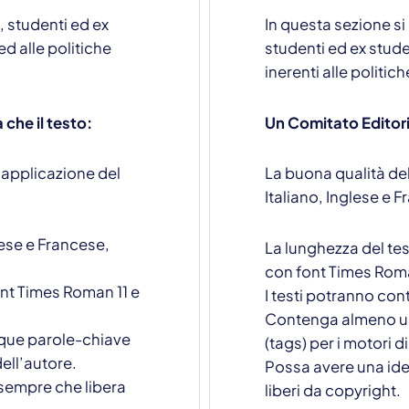
 studenti ed ex
In questa sezione si
ed alle politiche
studenti ed ex studen
inerenti alle politic
 che il testo:
Un Comitato Editori
l’applicazione del
La buona qualità del
Italiano, Inglese e F
lese e Francese,
La lunghezza del te
con font Times Roma
ont Times Roman 11 e
I testi potranno cont
Contenga almeno un
que parole-chiave
(tags) per i motori 
 per ricevere maggiori informaz
dell’autore.
Possa avere una ide
 sempre che libera
liberi da copyright.