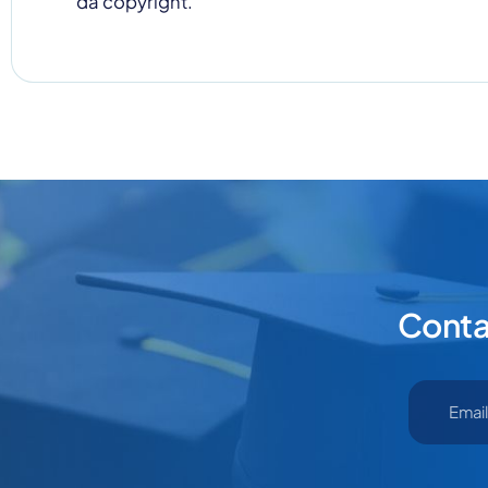
da copyright.
Cliccando su invia d
Contat