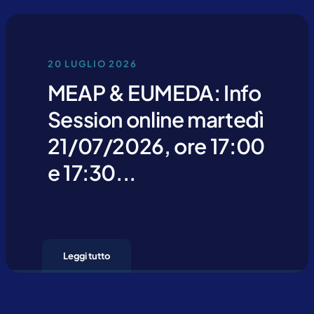
20 LUGLIO 2026
MEAP & EUMEDA: Info
ichiari di aver preso visione e di accettare la nostra
privacy policy
Session online martedì
21/07/2026, ore 17:00
e 17:30...
Leggi tutto