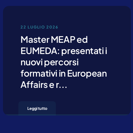
22 LUGLIO 2026
Master MEAP ed
Cliccando su invia d
EUMEDA: presentati i
nuovi percorsi
formativi in European
Affairs e r...
Leggi tutto