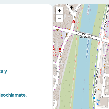
+
−
taly
ideochiamate.