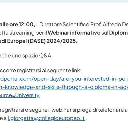
alle ore 12:00,
il Direttore Scientifico Prof. Alfredo De
etta streaming per il
Webinar informativo
sul
Diplom
Studi Europei (DASE) 2024/2025
.
nche uno spazio Q&A.
ccorre registrarsi al seguente link:
adportal.com/open-day/are-you-interested-in-pol
th-knowledge-and-skills-through-a-diploma-in-a
urce=University
l registrarsi o seguire il webinar si prega di telefonare
e a
l.giorgetta@collegioeuropeo.it
.