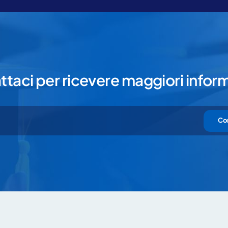
taci per ricevere maggiori infor
Co