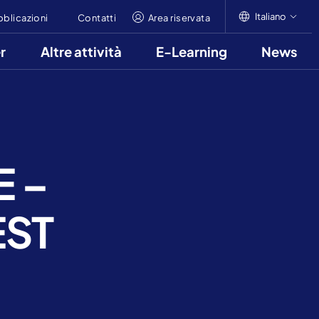
Italiano
bblicazioni
Contatti
Area riservata
r
Altre attività
E-Learning
News
Italiano
English
Français
E –
EST