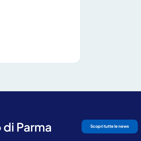
ioni
 di Parma
Scopri tutte le news