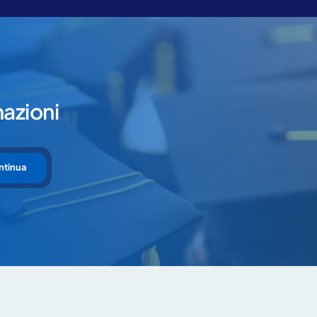
mazioni
ntinua