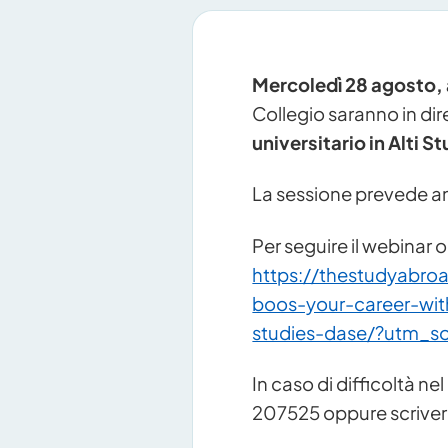
Mercoledì 28 agosto, 
Collegio saranno in dir
universitario in Alti 
La sessione prevede a
Per seguire il webinar o
https://thestudyabro
boos-your-career-wi
studies-dase/?utm_so
In caso di difficoltà ne
207525 oppure scriver