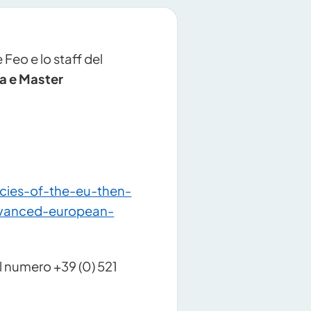
 Feo e lo staff del
a e Master
icies-of-the-eu-then-
dvanced-european-
 al numero +39 (0) 521