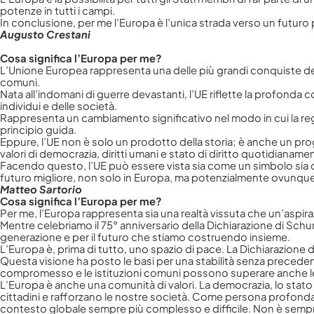
potenze in tutti i campi.
In conclusione, per me l’Europa è l’unica strada verso un futuro
Augusto Crestani
Cosa significa l’Europa per me?
L’Unione Europea rappresenta una delle più grandi conquiste dell
comuni.
Nata all’indomani di guerre devastanti, l’UE riflette la profon
individui e delle società.
Rappresenta un cambiamento significativo nel modo in cui la regio
principio guida.
Eppure, l’UE non è solo un prodotto della storia; è anche un pr
valori di democrazia, diritti umani e stato di diritto quotidianame
Facendo questo, l’UE può essere vista sia come un simbolo sia 
futuro migliore, non solo in Europa, ma potenzialmente ovunque
Matteo Sartorio
Cosa significa l’Europa per me?
Per me, l’Europa rappresenta sia una realtà vissuta che un’aspira
Mentre celebriamo il 75° anniversario della Dichiarazione di Schu
generazione e per il futuro che stiamo costruendo insieme.
L’Europa è, prima di tutto, uno spazio di pace. La Dichiarazion
Questa visione ha posto le basi per una stabilità senza precedenti
compromesso e le istituzioni comuni possono superare anche le
L’Europa è anche una comunità di valori. La democrazia, lo stato d
cittadini e rafforzano le nostre società. Come persona profondam
contesto globale sempre più complesso e difficile. Non è sempre