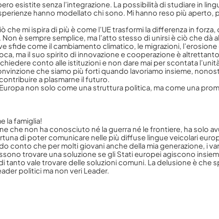
sistite senza l’integrazione. La possibilità di studiare in lingue
 esperienze hanno modellato chi sono. Mi hanno reso più aperto, 
Ciò che mi ispira di più è come l’UE trasformi la differenza in forza
on è sempre semplice, ma l’atto stesso di unirsi è ciò che dà all’
e sfide come il cambiamento climatico, le migrazioni, l’erosione
ca, ma il suo spirito di innovazione e cooperazione è altrettant
chiedere conto alle istituzioni e non dare mai per scontata l’unità
nvinzione che siamo più forti quando lavoriamo insieme, nonostan
ontribuire a plasmarne il futuro.
’Europa non solo come una struttura politica, ma come una pro
 la famiglia!
ne che non ha conosciuto né la guerra né le frontiere, ha solo a
fortuna di poter comunicare nelle più diffuse lingue veicolari euro
ndo conto che per molti giovani anche della mia generazione, i vant
ossono trovare una soluzione se gli Stati europei agiscono insi
di tanto vale trovare delle soluzioni comuni. La delusione è che sp
eader politici ma non veri Leader.