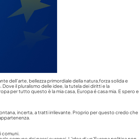
ante dell’arte, bellezza primordiale della natura,forza solida e
ve il pluralismo delle idee, la tutela dei diritti e la
uropa per tutto questo è la mia casa, Europa é casa mia. E spero e
ontana, incerta, a tratti irrilevante. Proprio per questo credo che
 appartenenza.
i comuni.
onale comune dei paesi europei. L’idea di un’Europa politica non