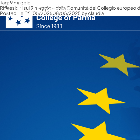
Tag:
9 maggio
Riflessioni sul 9 maggio – dalla Comunità del Collegio europeo 
Posted on
08/05/2025
08/05/2025
by
claudia