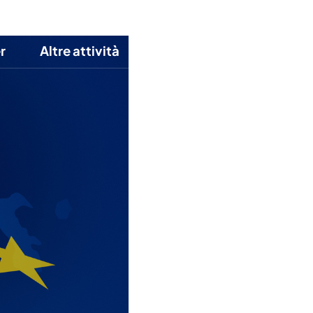
Italiano
bblicazioni
Contatti
Area riservata
r
Altre attività
E-Learning
News
Italiano
English
Français