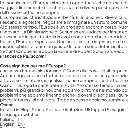
Personalmente, l’Europa mi ha dato opportunità che non sarebbero e
viaggiare liberamente e sentirmi a casa in diversi paesi: queste
dall’essere cittadino europeo.
L’Europa è più che istituzioni e libertà. È un’unione di diversità. 
riescano a legiferare, negoziare e immaginare un futuro comune. N
Allo stesso tempo, l’Europa è un progetto ancora in corso. Nuov
rinnovato. La Dichiarazione di Schuman era audace per la sua epo
attivamente in questa storia in evoluzione, contribuire con idee, 
Per me, l’Europa è speranza. Non un ottimismo ingenuo, ma la co
responsabilità far parte di questa Unione, e sono determinato a c
Settantacinque anni dopo la visione di Robert Schuman, vedo l
Francesca Pallucchini
Cosa significa per me l’Europa?
che senso ha una tale domanda? Come dire cosa significa per me
Appartengo, anzi ho la fortuna di appartenere, ad una generazio
attraverso il telefono, in qualsiasi paese europeo, inoltre ho la 
Quindi, l’Europa fa parte della mia vita. Allo stesso tempo, mi re
problemi, più grandi di noi, che abbiamo di fronte nel mondo p
problemi che abbiamo li hanno anche i giovani di altri paesi, quin
piccoli interessi di chi li vota. Troppo spesso abbiamo uomini e l
Oscar
Posted in
Blog
,
Storia, Politica e Istituzioni UE
Tagged
9 maggio
Language switcher
Italiano
IT
English
EN