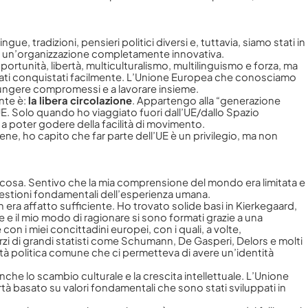
ue, tradizioni, pensieri politici diversi e, tuttavia, siamo stati in
a di un’organizzazione completamente innovativa.
tunità, libertà, multiculturalismo, multilinguismo e forza, ma
stati conquistati facilmente. L’Unione Europea che conosciamo
giungere compromessi e a lavorare insieme.
nte è:
la libera circolazione
. Appartengo alla “generazione
’UE. Solo quando ho viaggiato fuori dall’UE/dallo Spazio
a poter godere della facilità di movimento.
ene, ho capito che far parte dell’UE è un privilegio, ma non
i cosa. Sentivo che la mia comprensione del mondo era limitata e
ioni
uestioni fondamentali dell’esperienza umana.
era affatto sufficiente. Ho trovato solide basi in Kierkegaard,
e e il mio modo di ragionare si sono formati grazie a una
on i miei concittadini europei, con i quali, a volte,
orzi di grandi statisti come Schumann, De Gasperi, Delors e molti
ità politica comune che ci permetteva di avere un’identità
e lo scambio culturale e la crescita intellettuale. L’Unione
rtà basato su valori fondamentali che sono stati sviluppati in