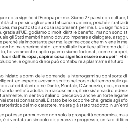
re cosa significhi l’Europa per me. Siamo 27 paesi con culture, ling
tità che persino gli esperti faticano a definire, poiché si tratt
a, ma piuttosto su cosa rappresenti per me. L’UE significa oppor
razie all’UE, godiamo di molti diritti e benefici, ma non sono 
 quale gli Stati membri hanno dovuto imparare a dialogare, a rag
 perché sia importante per me, la prima cosa che mi viene in me
on ho mai sperimentato i controlli alle frontiere all’interno dell
sto, ho veramente capito quanto siamo fortunati, come europei, 
fuori dall’Europa, capirai cosa significa essere europei”
. Ebb
luzione, e ognuno di noi può contribuire a plasmarne il futuro.
o iniziato a pormi delle domande, a interrogarmi su ogni sorta d
 per ricevere maggiori informaz
lligenti ed esperte avevano scritto nel corso del tempo sulle q
o autori italiani come Dante, Montale, D’Annunzio, ecc., ma non 
rando nell’età adulta, la mia coscienza, il mio sistema di credenz
turalmente, mi sentivo italiano, percepivo anche un forte legame c
i stessi connazionali. È stato bello scoprire che, grazie agli sf
teristica del mio carattere, ma era già stato tradotto in un’ent
pee potesse promuovere non solo la prosperità economica, ma anch
ne, è diventata un simbolo di speranza e progresso, un faro di libe