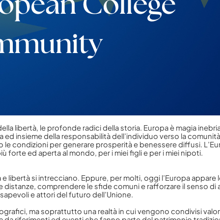
della libertà, le profonde radici della storia. Europa è magia inebri
a ed insieme della responsabilità dell’individuo verso la comunità. Do
no le condizioni per generare prosperità e benessere diffusi. L’E
rte ed aperta al mondo, per i miei figli e per i miei nipoti.
e libertà si intrecciano. Eppure, per molti, oggi l’Europa appare l
e distanze, comprendere le sfide comuni e rafforzare il senso di
pevoli e attori del futuro dell’Unione.
rafici, ma soprattutto una realtà in cui vengono condivisi valor
 da riferimenti ed eventi che fanno parte del patrimonio tradizi