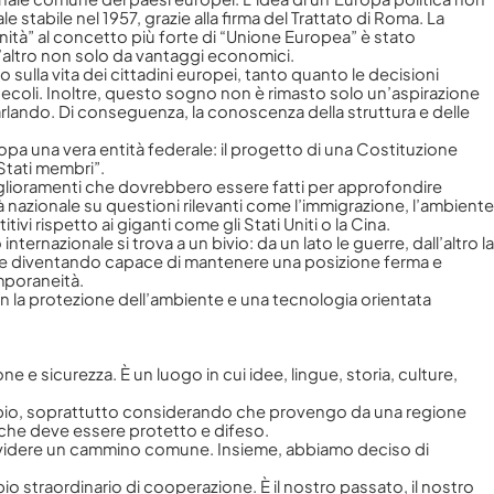
le stabile nel 1957, grazie alla firma del Trattato di Roma. La
unità” al concetto più forte di “Unione Europea” è stato
l’altro non solo da vantaggi economici.
 sulla vita dei cittadini europei, tanto quanto le decisioni
 secoli. Inoltre, questo sogno non è rimasto solo un’aspirazione
lando. Di conseguenza, la conoscenza della struttura e delle
 una vera entità federale: il progetto di una Costituzione
Stati membri”.
 miglioramenti che dovrebbero essere fatti per approfondire
 nazionale su questioni rilevanti come l’immigrazione, l’ambiente
i rispetto ai giganti come gli Stati Uniti o la Cina.
azionale si trova a un bivio: da un lato le guerre, dall’altro la
tità e diventando capace di mantenere una posizione ferma e
mporaneità.
on la protezione dell’ambiente e una tecnologia orientata
e sicurezza. È un luogo in cui idee, lingue, storia, culture,
ampio, soprattutto considerando che provengo da una regione
o che deve essere protetto e difeso.
ndividere un cammino comune. Insieme, abbiamo deciso di
 straordinario di cooperazione. È il nostro passato, il nostro