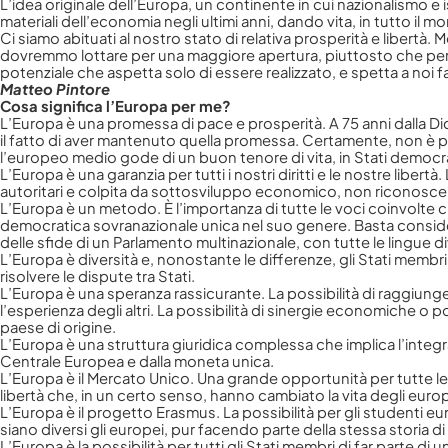
L’idea originale dell’Europa, un continente in cui nazionalismo 
materiali dell’economia negli ultimi anni, dando vita, in tutto i
Ci siamo abituati al nostro stato di relativa prosperità e libertà
dovremmo lottare per una maggiore apertura, piuttosto che per
potenziale che aspetta solo di essere realizzato, e spetta a noi fa
Matteo Pintore
Cosa significa l’Europa per me?
L’Europa è una promessa di pace e prosperità. A 75 anni dalla 
il fatto di aver mantenuto quella promessa. Certamente, non è 
Cliccando su invia d
l’europeo medio gode di un buon tenore di vita, in Stati democ
L’Europa è una garanzia per tutti i nostri diritti e le nostre lib
autoritari e colpita da sottosviluppo economico, non riconosce af
L’Europa è un metodo. È l’importanza di tutte le voci coinvolte c
democratica sovranazionale unica nel suo genere. Basta considera
delle sfide di un Parlamento multinazionale, con tutte le lingu
L’Europa è diversità e, nonostante le differenze, gli Stati membr
risolvere le dispute tra Stati.
L’Europa è una speranza rassicurante. La possibilità di raggiung
l’esperienza degli altri. La possibilità di sinergie economiche o p
paese di origine.
L’Europa è una struttura giuridica complessa che implica l’integra
Centrale Europea e dalla moneta unica.
L’Europa è il Mercato Unico. Una grande opportunità per tutte le 
libertà che, in un certo senso, hanno cambiato la vita degli europ
L’Europa è il progetto Erasmus. La possibilità per gli studenti eu
siano diversi gli europei, pur facendo parte della stessa storia di
L’Europa è la possibilità per tutti gli Stati membri di far parte