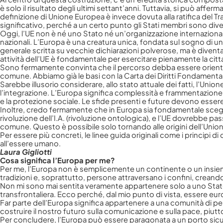
è solo il risultato degli ultimi settant’anni. Tuttavia, si può affer
definizione di Unione Europea è invece dovuta alla ratifica del T
significativo, perché a un certo punto gli Stati membri sono div
Oggi, l’UE non è né uno Stato né un’organizzazione internazionale 
nazionali. L’Europa è una creatura unica, fondata sul sogno di u
generale scritta su vecchie dichiarazioni polverose, ma è dive
attività dell’UE è fondamentale per esercitare pienamente la cit
Sono fermamente convinta che il percorso debba essere orientat
comune. Abbiamo già le basi con la Carta dei Diritti Fondamentali
Sarebbe illusorio considerare, allo stato attuale dei fatti, l’Un
l’integrazione. L’Europa significa complessità e frammentazione, 
e la protezione sociale. Le sfide presenti e future devono essere 
Inoltre, credo fermamente che in Europa sia fondamentale sceglier
rivoluzione dell’I.A. (rivoluzione ontologica), e l’UE dovrebbe 
comune. Questo è possibile solo tornando alle origini dell’Unio
Per essere più concreti, le linee guida originali come i princip
all’essere umano.
Laura Gigliotti
Cosa significa l’Europa per me?
Per me, l’Europa non è semplicemente un continente o un insieme d
tradizioni e, soprattutto, persone attraversano i confini, creand
Non mi sono mai sentita veramente appartenere solo a uno Stato
transfrontaliera. Ecco perché, dal mio punto di vista, essere eu
Far parte dell’Europa significa appartenere a una comunità di 
costruire il nostro futuro sulla comunicazione e sulla pace, piutto
Per concludere, l’Europa può essere paragonata a un porto sicuro