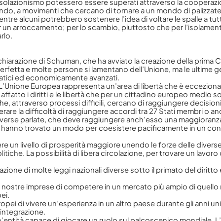
e isolazionismo potessero essere superati attraverso la cooperazi
l mondo, a movimenti che cercano di tornare a un mondo di palizzat
. Mentre alcuni potrebbero sostenere l’idea di voltare le spalle a 
 un arroccamento; per lo scambio, piuttosto che per l’isolamen
rlo.
Dichiarazione di Schuman, che ha avviato la creazione della pri
perfetta e molte persone si lamentano dell’Unione, ma le ultime
ichiari di aver preso visione e di accettare la nostra
privacy policy
ratici ed economicamente avanzati.
ertà. L’Unione Europea rappresenta un’area di libertà che è eccezi
fatto i diritti e le libertà che per un cittadino europeo medio so
he, attraverso processi difficili, cercano di raggiungere decisio
re la difficoltà di raggiungere accordi tra 27 Stati membri o an
e diverse parlate, che deve raggiungere anch’esso una maggioranz
i hanno trovato un modo per coesistere pacificamente in un contin
ere un livello di prosperità maggiore unendo le forze delle diver
olitiche. La possibilità di libera circolazione, per trovare un lav
zione di molte leggi nazionali diverse sotto il primato del diritt
nostre imprese di competere in un mercato più ampio di quello naz
ei.
ropei di vivere un’esperienza in un altro paese durante gli anni un
 integrazione.
 di un’entità capace di giocare un ruolo sul palcoscenico mondial