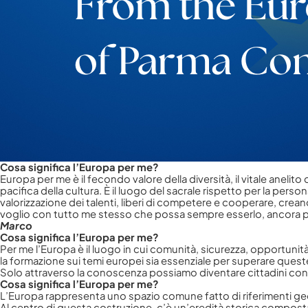
Cosa significa l’Europa per me?
Europa per me è il fecondo valore della diversità, il vitale anelito 
pacifica della cultura. È il luogo del sacrale rispetto per la person
valorizzazione dei talenti, liberi di competere e cooperare, crea
voglio con tutto me stesso che possa sempre esserlo, ancora più fo
Marco
Cosa significa l’Europa per me?
Per me l’Europa è il luogo in cui comunità, sicurezza, opportunità 
la formazione sui temi europei sia essenziale per superare quest
Solo attraverso la conoscenza possiamo diventare cittadini consa
Cosa significa l’Europa per me?
L’Europa rappresenta uno spazio comune fatto di riferimenti geog
Al centro di questa costruzione, c’è un’eredità storica composta