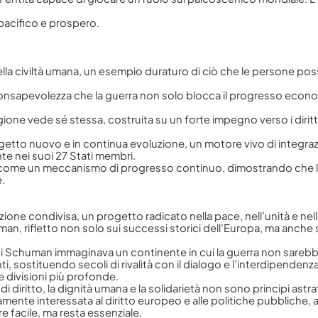
 pacifico e prospero.
a civiltà umana, un esempio duraturo di ciò che le persone posson
da consapevolezza che la guerra non solo blocca il progresso eco
ne vede sé stessa, costruita su un forte impegno verso i diritti 
ogetto nuovo e in continua evoluzione, un motore vivo di integra
nte nei suoi 27 Stati membri.
come un meccanismo di progresso continuo, dimostrando che l’uni
.
zione condivisa, un progetto radicato nella pace, nell’unità e nel
man, rifletto non solo sui successi storici dell’Europa, ma anche 
e di Schuman immaginava un continente in cui la guerra non sareb
, sostituendo secoli di rivalità con il dialogo e l’interdipendenz
 divisioni più profonde.
i diritto, la dignità umana e la solidarietà non sono principi astr
ente interessata al diritto europeo e alle politiche pubbliche, a
 facile, ma resta essenziale.