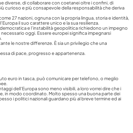
 diverse, di collaborare con coetanei oltre i confini, di
più curioso e più consapevole della responsabilità che deriva
, come 27 nazioni, ognuna con la propria lingua, storia e identità,
Europa il suo carattere unico e la sua resilienza.
 democratica e l’instabilità geopolitica richiedono un impegno
o necessario oggi. Essere europei significa impegnarsi
.
te le nostre differenze. È sia un privilegio che una
messa di pace, progresso e appartenenza.
vuto euro in tasca, può comunicare per telefono, o meglio
pee.
aggi dell’Europa sono meno visibili, a loro vorrei dire che i
eme, in modo coordinato. Molto spesso una buona parte dei
esso i politici nazionali guardano più al breve termine ed ai