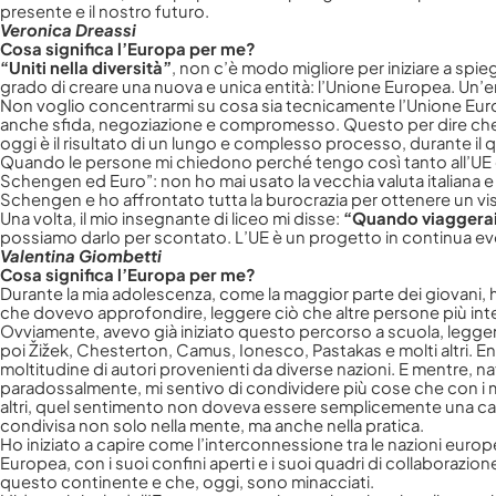
presente e il nostro futuro.
Veronica Dreassi
Cosa significa l’Europa per me?
“Uniti nella diversità”
, non c’è modo migliore per iniziare a spiega
grado di creare una nuova e unica entità: l’Unione Europea. Un’en
Non voglio concentrarmi su cosa sia tecnicamente l’Unione Europe
anche sfida, negoziazione e compromesso. Questo per dire che, g
oggi è il risultato di un lungo e complesso processo, durante il
Quando le persone mi chiedono perché tengo così tanto all’UE e
Schengen ed Euro”: non ho mai usato la vecchia valuta italiana e n
Schengen e ho affrontato tutta la burocrazia per ottenere un vi
Una volta, il mio insegnante di liceo mi disse:
“Quando viaggerai 
possiamo darlo per scontato. L’UE è un progetto in continua evo
Valentina Giombetti
Cosa significa l’Europa per me?
Durante la mia adolescenza, come la maggior parte dei giovani, h
Contattaci
che dovevo approfondire, leggere ciò che altre persone più inte
Ovviamente, avevo già iniziato questo percorso a scuola, leggend
poi Žižek, Chesterton, Camus, Ionesco, Pastakas e molti altri. Ent
moltitudine di autori provenienti da diverse nazioni. E mentre, na
paradossalmente, mi sentivo di condividere più cose che con i mie
altri, quel sentimento non doveva essere semplicemente una carat
condivisa non solo nella mente, ma anche nella pratica.
Ho iniziato a capire come l’interconnessione tra le nazioni euro
Europea, con i suoi confini aperti e i suoi quadri di collaborazio
questo continente e che, oggi, sono minacciati.