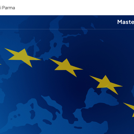
di Parma
Chi siamo
Blog e pu
Maste