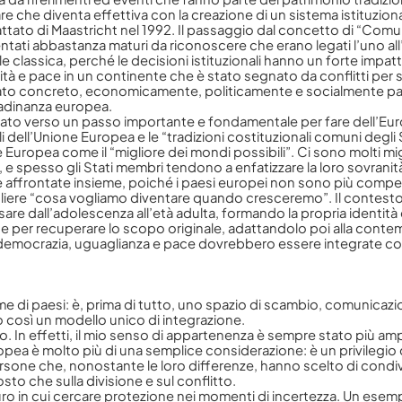
mare che diventa effettiva con la creazione di un sistema istituziona
rattato di Maastricht nel 1992. Il passaggio dal concetto di “Com
entati abbastanza maturi da riconoscere che erano legati l’uno al
classica, perché le decisioni istituzionali hanno un forte impatto
nità e pace in un continente che è stato segnato da conflitti per
ntato concreto, economicamente, politicamente e socialmente par
tadinanza europea.
o verso un passo importante e fondamentale per fare dell’Europa
 dell’Unione Europea e le “tradizioni costituzionali comuni degli 
ione Europea come il “migliore dei mondi possibili”. Ci sono molti
e spesso gli Stati membri tendono a enfatizzare la loro sovranità
affrontate insieme, poiché i paesi europei non sono più competitiv
e “cosa vogliamo diventare quando cresceremo”. Il contesto intern
passare dall’adolescenza all’età adulta, formando la propria iden
ne per recuperare lo scopo originale, adattandolo poi alla conte
i di democrazia, uguaglianza e pace dovrebbero essere integrate c
i paesi: è, prima di tutto, uno spazio di scambio, comunicazione 
o così un modello unico di integrazione.
. In effetti, il mio senso di appartenenza è sempre stato più 
ropea è molto più di una semplice considerazione: è un privilegi
persone che, nonostante le loro differenze, hanno scelto di co
sto che sulla divisione e sul conflitto.
 in cui cercare protezione nei momenti di incertezza. Un esempio