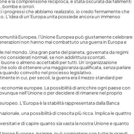
one e la comprensione reciproca, è stata oscurata dai fallimenti
e, bombe e orrori.
tutti i progressi che abbiamo realizzato, io credo fermamente che
to. L’idea di un’Europa unita possiede ancora un immenso
ma Comunità Europea, l’Unione Europea può giustamente celebrare
 generazioni non hanno mai combattuto una guerra in Europa e
onale nel mondo. Una gran parte del pianeta, governata da regimi
no considerati normali, se non addirittura scontati.
ni buone o almeno accettabili per tutti. Un’organizzazione
che solo di ottenere una maggioranza qualificata, senza parlare
a quando coinvolto nel processo legislativo.
ente in cui, per secoli, la guerra era il mezzo standard per
se economie europee. La possibilità di arricchire ogni paese con
oro ovunque nell’Unione o per decidere di rimanere nel proprio
o europeo. L’Europa è la stabilità rappresentata dalla Banca
ionale, una possibilità di crescita più ricca. Implica le quattro
iversitari e di capire quanto sia vasta la nostra Unione e quanto
e. L’Unione Europea, insieme, può competere con tutte le grandi