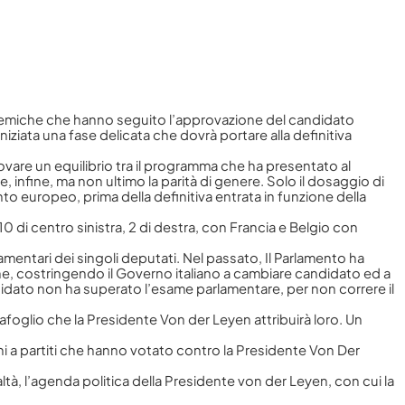
polemiche che hanno seguito l’approvazione del candidato
ziata una fase delicata che dovrà portare alla definitiva
ovare un equilibrio tra il programma che ha presentato al
, infine, ma non ultimo la parità di genere. Solo il dosaggio di
to europeo, prima della definitiva entrata in funzione della
10 di centro sinistra, 2 di destra, con Francia e Belgio con
mentari dei singoli deputati. Nel passato, Il Parlamento ha
ne, costringendo il Governo italiano a cambiare candidato ed a
ndidato non ha superato l’esame parlamentare, per non correre il
afoglio che la Presidente Von der Leyen attribuirà loro. Un
ni a partiti che hanno votato contro la Presidente Von Der
ltà, l’agenda politica della Presidente von der Leyen, con cui la