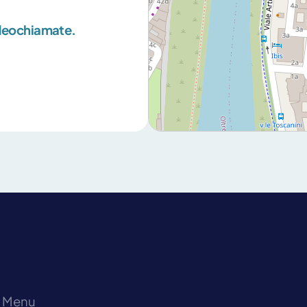
ideochiamate.
Menu