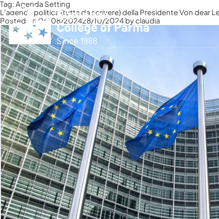
Tag:
Agenda Setting
L’agenda politica (tutta da scrivere) della Presidente Von dear L
Posted on
06/08/2024
28/10/2024
by
claudia