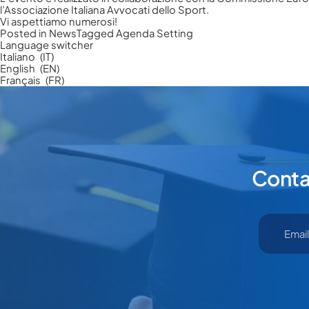
Cliccando su invia d
l’Associazione Italiana Avvocati dello Sport.
Vi aspettiamo numerosi!
Posted in
News
Tagged
Agenda Setting
Language switcher
Italiano
IT
English
EN
Français
FR
Contat