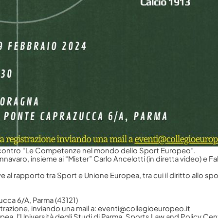
 per ricevere maggiori informaz
l’incontro “Le Competenze nel mondo dello Sport Europeo”.
aro, insieme ai “Mister” Carlo Ancelotti (in diretta video) e Fab
 al rapporto tra Sport e Unione Europea, tra cui il diritto allo spor
ucca 6/A, Parma (43121)
strazione, inviando una mail a:
eventi@collegioeuropeo.it
a, l’Università degli Studi di Parma, Sports Law and Policy Centr