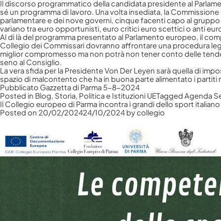
Il discorso programmatico della candidata presidente al Parlam
sé un programma di lavoro. Una volta insediata, la Commissione 
parlamentare e dei nove governi, cinque facenti capo al gruppo de
variano tra euro opportunisti, euro critici euro scettici o anti eur
Al di là del programma presentato al Parlamento europeo, il co
Collegio dei Commissari dovranno affrontare una procedura legis
miglior compromesso ma non potrà non tener conto delle tendenz
seno al Consiglio.
La vera sfida per la Presidente Von Der Leyen sarà quella di impo
spazio di malcontento che ha in buona parte alimentato i partiti n
Pubblicato Gazzetta di Parma 5-8-2024
Posted in
Blog
,
Storia, Politica e Istituzioni UE
Tagged
Agenda Se
Il Collegio europeo di Parma incontra i grandi dello sport italiano
Posted on
20/02/2024
24/10/2024
by
collegio