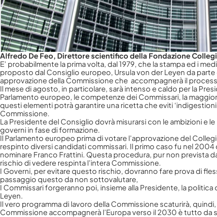
Alfredo De Feo, Direttore scientifico della Fondazione Colle
E’ probabilmente la prima volta, dal 1979, che la stampa ed i m
proposto dal Consiglio europeo, Ursula von der Leyen da parte de
approvazione della Commissione che accompagnerà il process
Il mese di agosto, in particolare, sarà intenso e caldo per la P
Parlamento europeo, le comp
etenze dei Commissari, la maggioran
questi elementi potrà garantire una ricetta che eviti ‘indigestion
Commissione.
La Presidente del Consiglio dovrà misurarsi con le ambizioni e le 
governi in fase di formazione.
Il Parlamento europeo prima di votare l’approvazione del Collegio
respinto diversi candidati commissari. Il primo caso fu nel 2004
nominare Franco Frattini. Questa procedura, pur non prevista dai 
rischio di vedere respinta l’intera Commissione.
I Governi, per evitare questo rischio, dovranno fare prova di fle
passaggio questo da non sottovalutare,
I Commissari forgeranno poi, insieme alla Presidente, la politica
Leyen.
Il vero programma di lavoro della Commissione scaturirà, quindi, d
Commissione accompagnerà l’Europa verso il 2030 è tutto da s