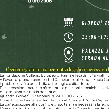
Contattaci
La Fondazione Collegio Europeo di Parma è lieta di invitarvi al
All’evento, prenderanno parte il Campione del Mondo, Fabio Cannav
il pubblico avrà la possibilità di interagire e dibattere.
Per l’occasione, saranno affrontate le principali tematiche relative
dei campioni e la tutela degli atleti.
Quando: Giovedì 29 febbraio 2024, 15:00 – 17:30
Dove: Unione Parmense degli Industriali, Strada al Ponte Capraz
La partecipazione all’incontro è gratuita, ma è necessaria la regi
L’evento è realizzato in collaborazione con la Commissione Europe