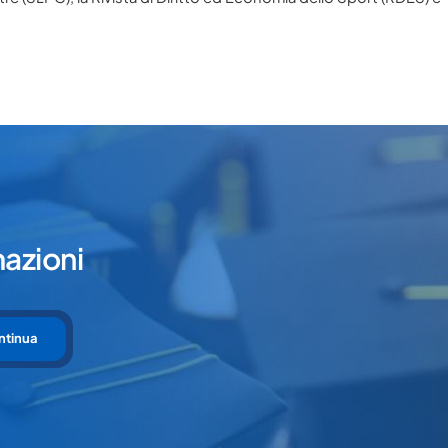
mazioni
ntinua