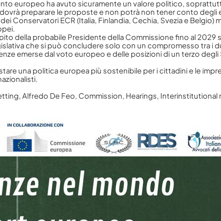
ento europeo ha avuto sicuramente un valore politico, soprattut
dovrà preparare le proposte e non potrà non tener conto degli e
i Conservatori ECR (Italia, Finlandia, Cechia, Svezia e Belgio) me
opei.
mpito della probabile Presidente della Commissione fino al 2029
lativa che si può concludere solo con un compromesso tra i due 
e emerse dal voto europeo e delle posizioni di un terzo degli 
stare una politica europea più sostenibile per i cittadini e le im
azionalisti.
tting
,
Alfredo De Feo
,
Commission
,
Hearings
,
Interinstitutional 