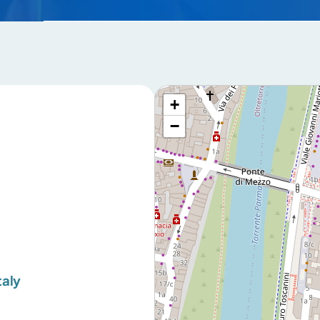
+
−
taly