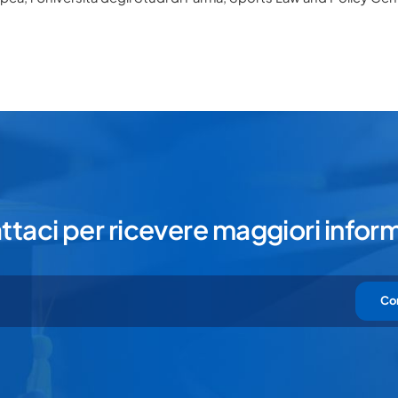
ichiari di aver preso visione e di accettare la nostra
privacy policy
taci per ricevere maggiori infor
Co