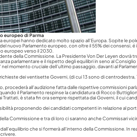
gio europeo di Parma
edia europei hanno dedicato molto spazio all’Europa. Sopite le 
l nuovo Parlamento europeo, con oltre il 55% dei consensi, é ini
o europeo verso il 2030.
residente della Commissione. La Presidente Von Der Leyen dovrà tr
za parlamentare e il rispetto degli equilibri in seno al Consiglio e
i’ nel momento cruciale dell’ultimo passaggio, davanti al Parlamen
richieste dei ventisette Governi, (di cui 13 sono di centrodestra, 
, procederà all’audizione fatta dalle rispettive commissioni parla
 quando il Parlamento respinse la candidatura di Rocco Buttiglio
Trattati, è stata fin ora sempre rispettata dai Governi, il cui ca
ssibilità proponendo dei candidati competenti in relazione al port
 della Commissione e tra di loro ci saranno anche Commissari vici
all’equilibrio che si formerà all’interno della Commissione. In rea
crivere.