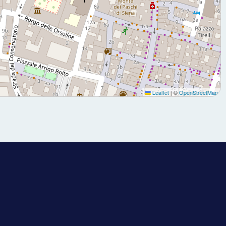
Leaflet
|
©
OpenStreetMap