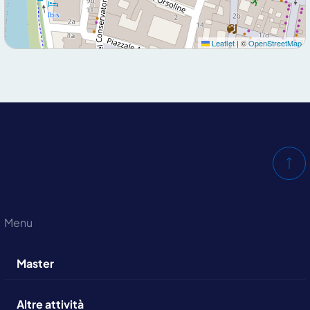
Leaflet
|
©
OpenStreetMap
Menu
Master
Altre attività