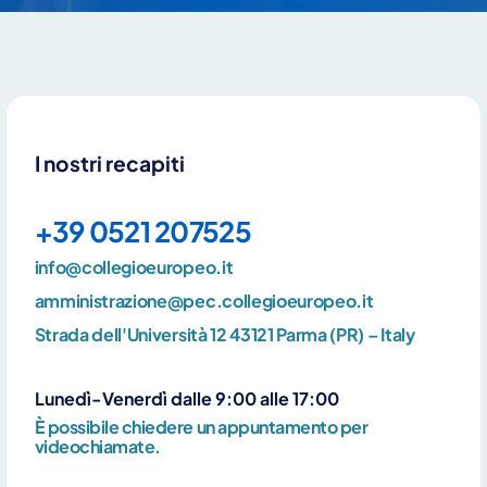
I nostri recapiti
+39 0521 207525
info@collegioeuropeo.it
amministrazione@pec.collegioeuropeo.it
Strada dell'Università 12 43121 Parma (PR) – Italy
Cliccando su invia dichiari di aver preso visione e di accettare la
nostra
privacy policy
Lunedì-Venerdì dalle 9:00 alle 17:00
È possibile chiedere un appuntamento per
videochiamate.