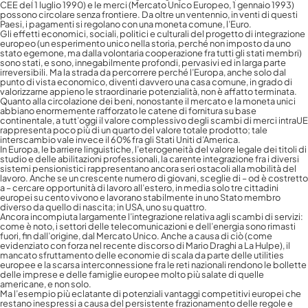
CEE del 1 luglio 1990) e le merci (Mercato Unico Europeo, 1 gennaio 1993)
possono circolare senza frontiere. Da oltre un ventennio, in venti di questi
Paesi, i pagamenti si regolano con una moneta comune, l’Euro.
Gli effetti economici, sociali, politici e culturali del progetto di integrazione
europeo (un esperimento unico nella storia, perché non imposto da uno
stato egemone, ma dalla volontaria cooperazione fra tutti gli stati membri)
sono stati, e sono, innegabilmente profondi, pervasivi ed in larga parte
irreversibili. Ma la strada da percorrere perché l’Europa, anche solo dal
punto di vista economico, diventi davvero una casa comune, in grado di
valorizzarne appieno le straordinarie potenzialità, non è affatto terminata.
Quanto alla circolazione dei beni, nonostante il mercato e la moneta unici
abbiano enormemente rafforzato le catene di fornitura su base
continentale, a tutt’oggi il valore complessivo degli scambi di merci intraUE
rappresenta poco più di un quarto del valore totale prodotto; tale
interscambio vale invece il 60% fra gli Stati Uniti d’America.
In Europa, le barriere linguistiche, l’eterogeneità del valore legale dei titoli di
studio e delle abilitazioni professionali, la carente integrazione fra i diversi
sistemi pensionistici rappresentano ancora seri ostacoli alla mobilità del
lavoro. Anche se un crescente numero di giovani, sceglie di – od è costretto
a – cercare opportunità di lavoro all’estero, in media solo tre cittadini
europei su cento vivono e lavorano stabilmente in uno Stato membro
diverso da quello di nascita; in USA, uno su quattro.
Ancora incompiuta largamente l’integrazione relativa agli scambi di servizi:
come è noto, i settori delle telecomunicazioni e dell’energia sono rimasti
fuori, fin dall’origine, dal Mercato Unico. Anche a causa di ciò (come
evidenziato con forza nel recente discorso di Mario Draghi a La Hulpe), il
mancato sfruttamento delle economie di scala da parte delle utilities
europee e la scarsa interconnessione fra le reti nazionali rendono le bollette
delle imprese e delle famiglie europee molto più salate di quelle
americane, e non solo.
Ma l’esempio più eclatante di potenziali vantaggi competitivi europei che
restano inespressi a causa del persistente frazionamento delle regole e