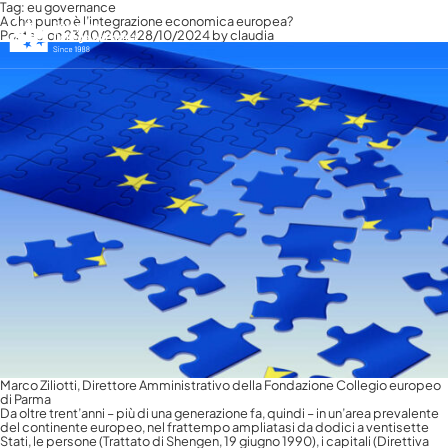
Tag:
eu governance
A che punto è l’integrazione economica europea?
Posted on
23/10/2024
28/10/2024
by
claudia
Italiano
Italiano
English
Français
Marco Ziliotti, Direttore Amministrativo della Fondazione Collegio europeo
di Parma
Da oltre trent’anni – più di una generazione fa, quindi – in un’area prevalente
del continente europeo, nel frattempo ampliatasi da dodici a ventisette
Stati, le persone (Trattato di Shengen, 19 giugno 1990), i capitali (Direttiva