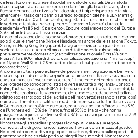
delle istituzioni è rappresentato dal mercato dei capitali. Da un lato, la
storica capacità di risparmio privato, delle famiglie in particolare, che in
Europa permane ad un livello fra il doppio ed il triplo rispetto alle famiglie
americane (il tasso di risparmio sul reddito disponibile nella UE varia fra gli
Stati membri dal 10 al 15 percento; negli Stati Uniti, le serie storiche recenti
lo vedono attestato – salvo il picco di “risparmio forzoso” durante la
pandemia – fra il 3 ed il 5 percento). Eppure, ogni anno escono dall’Europa
250 miliardi di euro di flussi finanziari.
La capitalizzazione delle borse valori europee rimane un sottomultiplo non
solo di quelle americane (Nyse e Nasdaq), ma anche delle asiatiche (Tokyo,
Shanghai, Hong Kong, Singapore). La ragione è evidente: quando una
società italiana si quota a Milano, essa di fatto accede a risparmio
prevalentemente domestico (capitalizzazione azionaria Borsa Valori di
Piazza Affari: 800 miliardi di euro; capitalizzazione azionaria –“market cap”-
del Nyse di Wall Street: 25 miliardi di dollari, di cui quasi un terzo di società
non americane).
Ancora una volta, la parola chiave del problema è integrazione: è ben vero
che un risparmiatore tedesco può comprare azioni in Italia e viceversa, ma
questo rimane un “investimento estero”. Il mercato dei capitali italiano e
quello tedesco sono controllati da diverse autorità di vigilanza (Consob e
BaFin; l’authority europea ESMA detiene solo poteri di coordinamento); le
norme che regolano il funzionamento delle imprese tedesche ed italiane
(diritto societario; codici della crisi e dell’insolvenza) restano distinte; così
come è differente la fiscalità sui redditi di impresa prodotti in Italia ovvero
in Germania, o in altro Stato europeo, con una variabilità in Europa – dal 9%
dell’Ungheria ed il 12% dell’Irlanda, fino al 35% di Malta – che non ha
paragone con quella fra i diversi Stati USA (con una aliquota minima del 21%
ed una massima del 30%).
Nonostante gli straordinari progressi compiuti, date le sue regole
democratiche di governance, l’Europa si trova ancora in mezzo al guado.
Nel contesto competitivo e geopolitico attuale, ritornare sulle sponde di
partenza sarebbe esiziale per i suoi singoli Paesi membri. Non resta che