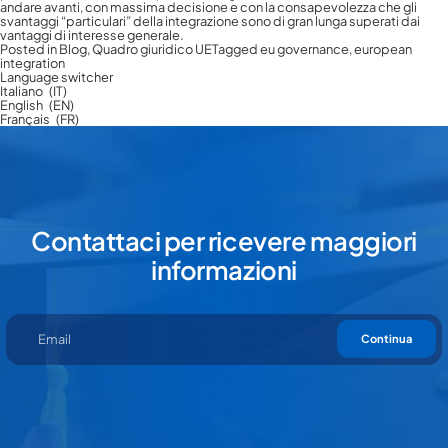
andare avanti, con massima decisione e con la consapevolezza che gli
svantaggi “particulari” della integrazione sono di gran lunga superati dai
vantaggi di interesse generale.
Posted in
Blog
,
Quadro giuridico UE
Tagged
eu governance
,
european
integration
Language switcher
Italiano
IT
English
EN
Français
FR
Contattaci per ricevere maggiori
informazioni
Continua
Contattaci per ricevere maggiori
informazioni